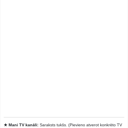
★ Mani TV kanāli:
Saraksts tukšs. (Pievieno atverot konkrēto TV