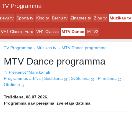
TV Programma
rievu tv
Sporta tv
Kino tv
Bērnu tv
Zinātnes tv
Ziņu tv
Mūzikas tv
VH1 Classic Euro
VH1 Classic
MTV Dance
MTV2
TV Programma
Mūzikas tv
MTV Dance programma
MTV Dance programma
☆
Pievienot "Mani kanāli"
Programmas arhīvs
Sestdiena
Svētdiena
Pirmdiena
08
09
10
Otrdiena
11
Trešdiena, 08.07.2026.
Programma nav pieejama izvēlētajā datumā.