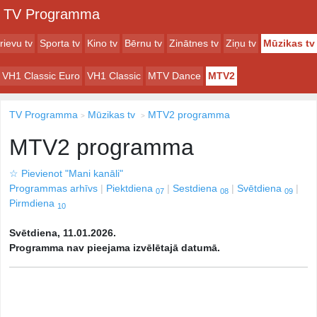
TV Programma
rievu tv
Sporta tv
Kino tv
Bērnu tv
Zinātnes tv
Ziņu tv
Mūzikas tv
VH1 Classic Euro
VH1 Classic
MTV Dance
MTV2
TV Programma
Mūzikas tv
MTV2 programma
MTV2 programma
☆
Pievienot "Mani kanāli"
Programmas arhīvs
Piektdiena
Sestdiena
Svētdiena
07
08
09
Pirmdiena
10
Svētdiena, 11.01.2026.
Programma nav pieejama izvēlētajā datumā.