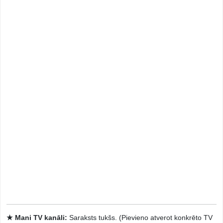
★ Mani TV kanāli:
Saraksts tukšs. (Pievieno atverot konkrēto TV