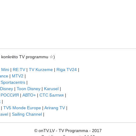
rot konkrēto TV programmu ☆)
 Mini
|
RE:TV
|
TV Kurzeme
|
Riga TV24
|
ance
|
MTV2
|
|
Sportacentrs
|
 Disney
|
Toon Disney
|
Karusel
|
|
РОССИЯ
|
АВТО+
|
СТС Балтия
|
k
|
|
TV5 Monde Europe
|
Arirang TV
|
ravel
|
Sailing Channel
|
© onTV.LV - TV Programma - 2017