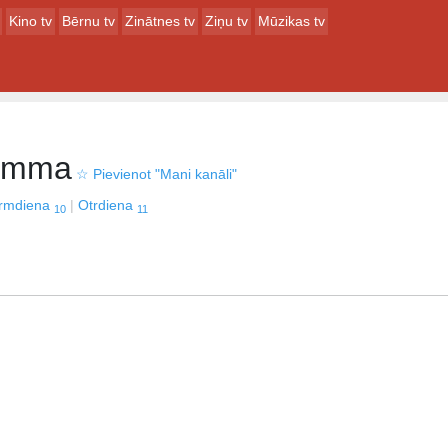
Kino tv
Bērnu tv
Zinātnes tv
Ziņu tv
Mūzikas tv
ramma
☆
Pievienot "Mani kanāli"
irmdiena
Otrdiena
10
11