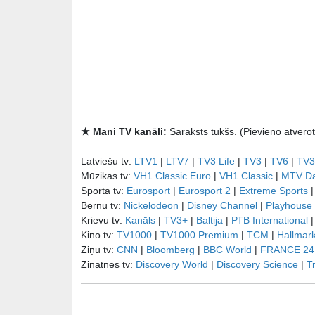
★ Mani TV kanāli:
Saraksts tukšs. (Pievieno atve
Latviešu tv:
LTV1
|
LTV7
|
TV3 Life
|
TV3
|
TV6
|
TV3
Mūzikas tv:
VH1 Classic Euro
|
VH1 Classic
|
MTV D
Sporta tv:
Eurosport
|
Eurosport 2
|
Extreme Sports
Bērnu tv:
Nickelodeon
|
Disney Channel
|
Playhouse
Krievu tv:
Kanāls
|
TV3+
|
Baltija
|
РТB International
Kino tv:
TV1000
|
TV1000 Premium
|
TCM
|
Hallmar
Ziņu tv:
CNN
|
Bloomberg
|
BBC World
|
FRANCE 24
Zinātnes tv:
Discovery World
|
Discovery Science
|
T