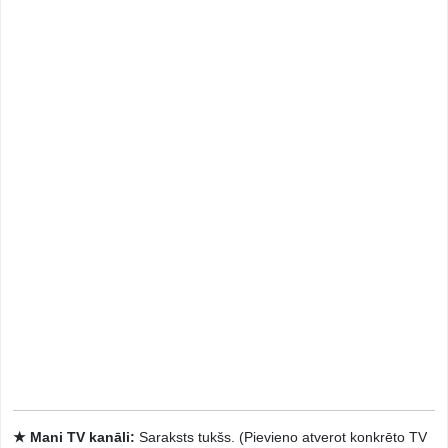
★ Mani TV kanāli:
Saraksts tukšs. (Pievieno atverot konkrēto TV