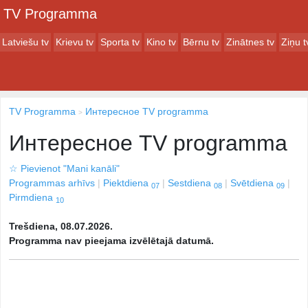
TV Programma
Latviešu tv
Krievu tv
Sporta tv
Kino tv
Bērnu tv
Zinātnes tv
Ziņu t
TV Programma
Интересное TV programma
Интересное TV programma
☆
Pievienot "Mani kanāli"
Programmas arhīvs
Piektdiena
Sestdiena
Svētdiena
07
08
09
Pirmdiena
10
Trešdiena, 08.07.2026.
Programma nav pieejama izvēlētajā datumā.