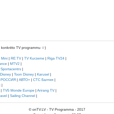
rot konkrēto TV programmu ☆)
 Mini
|
RE:TV
|
TV Kurzeme
|
Riga TV24
|
ance
|
MTV2
|
|
Sportacentrs
|
 Disney
|
Toon Disney
|
Karusel
|
|
РОССИЯ
|
АВТО+
|
СТС Балтия
|
k
|
|
TV5 Monde Europe
|
Arirang TV
|
ravel
|
Sailing Channel
|
© onTV.LV - TV Programma - 2017