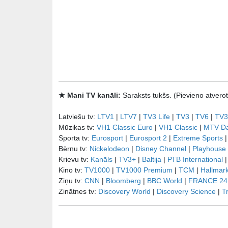
★ Mani TV kanāli:
Saraksts tukšs. (Pievieno atve
Latviešu tv:
LTV1
|
LTV7
|
TV3 Life
|
TV3
|
TV6
|
TV3
Mūzikas tv:
VH1 Classic Euro
|
VH1 Classic
|
MTV D
Sporta tv:
Eurosport
|
Eurosport 2
|
Extreme Sports
Bērnu tv:
Nickelodeon
|
Disney Channel
|
Playhouse
Krievu tv:
Kanāls
|
TV3+
|
Baltija
|
РТB International
Kino tv:
TV1000
|
TV1000 Premium
|
TCM
|
Hallmar
Ziņu tv:
CNN
|
Bloomberg
|
BBC World
|
FRANCE 24
Zinātnes tv:
Discovery World
|
Discovery Science
|
T