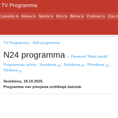
TV Programma
Latviešu tv
Krievu tv
Sporta tv
Kino tv
Bērnu tv
Zinātnes tv
Ziņu t
TV Programma
N24 programma
N24 programma
☆
Pievienot "Mani kanāli"
Programmas arhīvs
Sestdiena
Svētdiena
Pirmdiena
08
09
10
Otrdiena
11
Sestdiena, 18.10.2025.
Programma nav pieejama izvēlētajā datumā.