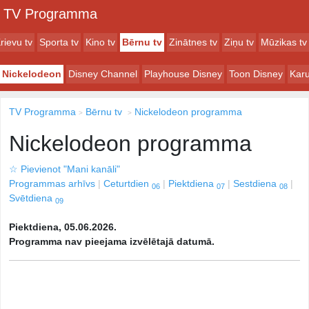
TV Programma
rievu tv
Sporta tv
Kino tv
Bērnu tv
Zinātnes tv
Ziņu tv
Mūzikas tv
Nickelodeon
Disney Channel
Playhouse Disney
Toon Disney
Karu
TV Programma
Bērnu tv
Nickelodeon programma
Nickelodeon programma
☆
Pievienot "Mani kanāli"
Programmas arhīvs
Ceturtdien
Piektdiena
Sestdiena
06
07
08
Svētdiena
09
Piektdiena, 05.06.2026.
Programma nav pieejama izvēlētajā datumā.