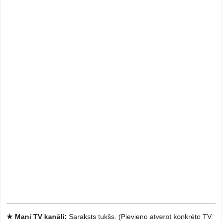
★ Mani TV kanāli:
Saraksts tukšs. (Pievieno atverot konkrēto TV