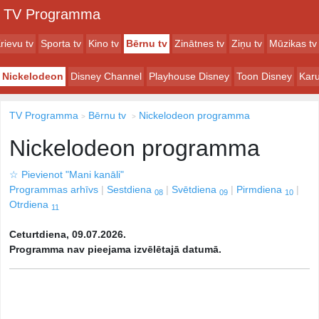
TV Programma
rievu tv
Sporta tv
Kino tv
Bērnu tv
Zinātnes tv
Ziņu tv
Mūzikas tv
Nickelodeon
Disney Channel
Playhouse Disney
Toon Disney
Karu
TV Programma
Bērnu tv
Nickelodeon programma
Nickelodeon programma
☆
Pievienot "Mani kanāli"
Programmas arhīvs
Sestdiena
Svētdiena
Pirmdiena
08
09
10
Otrdiena
11
Ceturtdiena, 09.07.2026.
Programma nav pieejama izvēlētajā datumā.