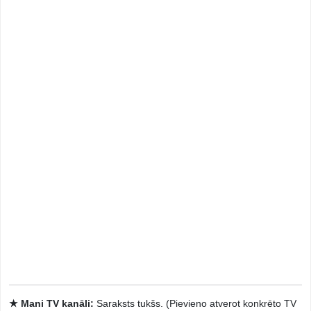
★ Mani TV kanāli:
Saraksts tukšs. (Pievieno atverot konkrēto TV