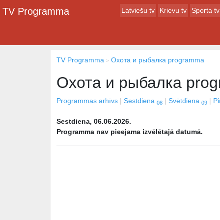
TV Programma
Latviešu tv
Krievu tv
Sporta tv
TV Programma
Охота и рыбалка programma
Охота и рыбалка pro
Programmas arhīvs
Sestdiena
Svētdiena
P
08
09
Sestdiena, 06.06.2026.
Programma nav pieejama izvēlētajā datumā.