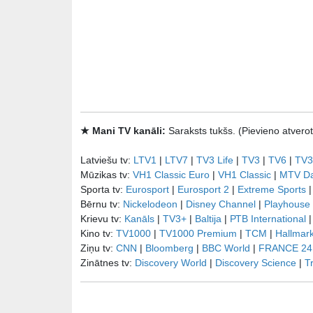
★ Mani TV kanāli:
Saraksts tukšs. (Pievieno atve
Latviešu tv:
LTV1
|
LTV7
|
TV3 Life
|
TV3
|
TV6
|
TV3
Mūzikas tv:
VH1 Classic Euro
|
VH1 Classic
|
MTV D
Sporta tv:
Eurosport
|
Eurosport 2
|
Extreme Sports
Bērnu tv:
Nickelodeon
|
Disney Channel
|
Playhouse
Krievu tv:
Kanāls
|
TV3+
|
Baltija
|
РТB International
Kino tv:
TV1000
|
TV1000 Premium
|
TCM
|
Hallmar
Ziņu tv:
CNN
|
Bloomberg
|
BBC World
|
FRANCE 24
Zinātnes tv:
Discovery World
|
Discovery Science
|
T