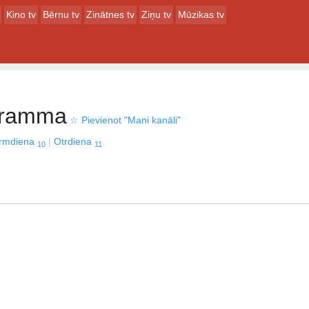
Kino tv
Bērnu tv
Zinātnes tv
Ziņu tv
Mūzikas tv
gramma
☆
Pievienot "Mani kanāli"
irmdiena
Otrdiena
10
11