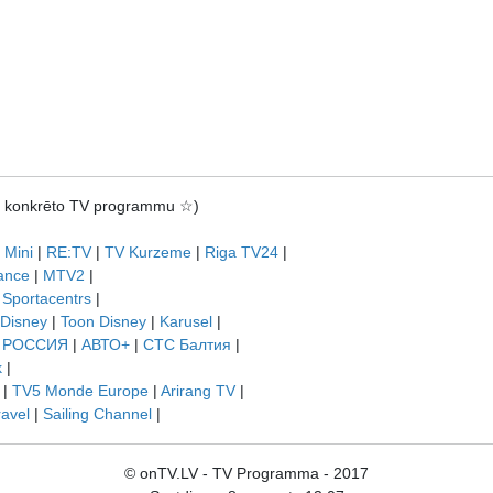
rot konkrēto TV programmu ☆)
 Mini
|
RE:TV
|
TV Kurzeme
|
Riga TV24
|
ance
|
MTV2
|
|
Sportacentrs
|
 Disney
|
Toon Disney
|
Karusel
|
|
РОССИЯ
|
АВТО+
|
СТС Балтия
|
k
|
|
TV5 Monde Europe
|
Arirang TV
|
ravel
|
Sailing Channel
|
© onTV.LV - TV Programma - 2017