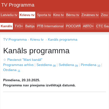
TV Programma
Latviešu tv
Krievu tv
Sporta tv
Kino tv
Bērnu tv
Zinātnes tv
Ziņu 
Kanāls
TV3+
Baltija
РТB International
РОССИЯ
АВТО+
СТС Ба
TV Programma
Krievu tv
Kanāls programma
Kanāls programma
☆
Pievienot "Mani kanāli"
Programmas arhīvs
Sestdiena
Svētdiena
Pirmdiena
08
09
10
Otrdiena
11
Pirmdiena, 20.10.2025.
Programma nav pieejama izvēlētajā datumā.