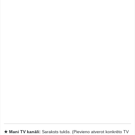
★ Mani TV kanāli:
Saraksts tukšs. (Pievieno atverot konkrēto TV