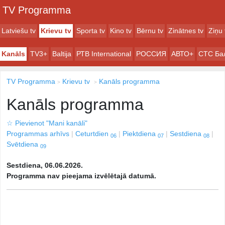
TV Programma
Latviešu tv
Krievu tv
Sporta tv
Kino tv
Bērnu tv
Zinātnes tv
Ziņu 
Kanāls
TV3+
Baltija
РТB International
РОССИЯ
АВТО+
СТС Ба
TV Programma
Krievu tv
Kanāls programma
Kanāls programma
☆
Pievienot "Mani kanāli"
Programmas arhīvs
Ceturtdien
Piektdiena
Sestdiena
06
07
08
Svētdiena
09
Sestdiena, 06.06.2026.
Programma nav pieejama izvēlētajā datumā.