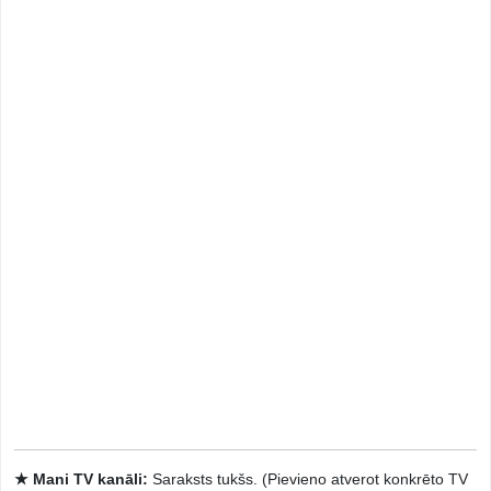
★ Mani TV kanāli:
Saraksts tukšs. (Pievieno atverot konkrēto TV