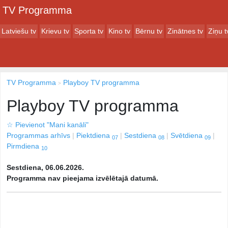
TV Programma
Latviešu tv
Krievu tv
Sporta tv
Kino tv
Bērnu tv
Zinātnes tv
Ziņu t
TV Programma
Playboy TV programma
Playboy TV programma
☆
Pievienot "Mani kanāli"
Programmas arhīvs
Piektdiena
Sestdiena
Svētdiena
07
08
09
Pirmdiena
10
Sestdiena, 06.06.2026.
Programma nav pieejama izvēlētajā datumā.