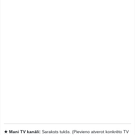
★ Mani TV kanāli:
Saraksts tukšs. (Pievieno atverot konkrēto TV