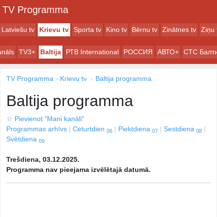
TV Programma
Latviešu tv
Krievu tv
Sporta tv
Kino tv
Bērnu tv
Zinātnes tv
Ziņu 
anāls
TV3+
Baltija
РТB International
РОССИЯ
АВТО+
СТС Балт
TV Programma
Krievu tv
Baltija programma
Baltija programma
☆
Pievienot "Mani kanāli"
Programmas arhīvs
Ceturtdien
Piektdiena
Sestdiena
06
07
08
Svētdiena
09
Trešdiena, 03.12.2025.
Programma nav pieejama izvēlētajā datumā.