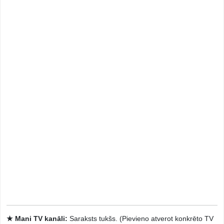
★ Mani TV kanāli:
Saraksts tukšs. (Pievieno atverot konkrēto TV