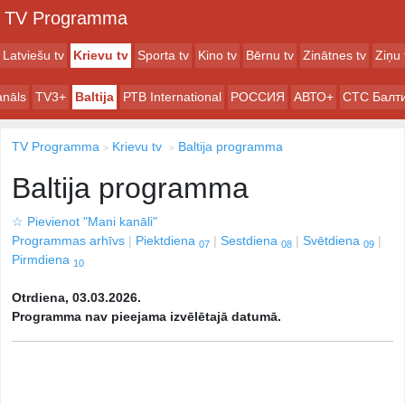
TV Programma
Latviešu tv
Krievu tv
Sporta tv
Kino tv
Bērnu tv
Zinātnes tv
Ziņu 
anāls
TV3+
Baltija
РТB International
РОССИЯ
АВТО+
СТС Балт
TV Programma
Krievu tv
Baltija programma
Baltija programma
☆
Pievienot "Mani kanāli"
Programmas arhīvs
Piektdiena
Sestdiena
Svētdiena
07
08
09
Pirmdiena
10
Otrdiena, 03.03.2026.
Programma nav pieejama izvēlētajā datumā.