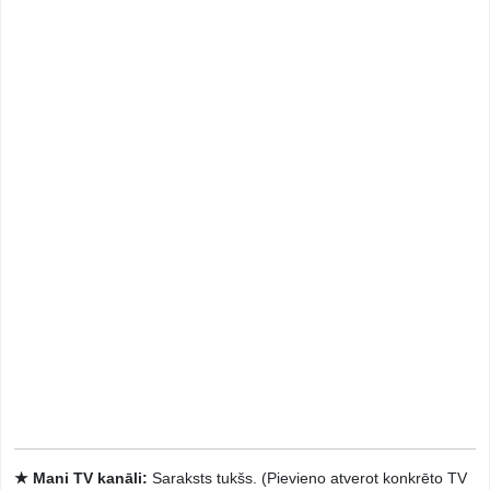
★ Mani TV kanāli:
Saraksts tukšs. (Pievieno atverot konkrēto TV