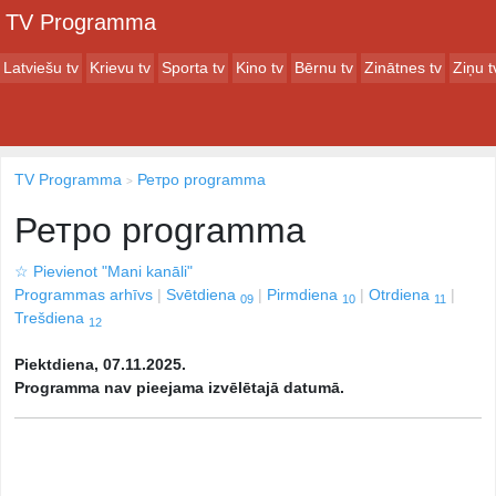
TV Programma
Latviešu tv
Krievu tv
Sporta tv
Kino tv
Bērnu tv
Zinātnes tv
Ziņu t
TV Programma
Ретро programma
Ретро programma
☆
Pievienot "Mani kanāli"
Programmas arhīvs
Svētdiena
Pirmdiena
Otrdiena
09
10
11
Trešdiena
12
Piektdiena, 07.11.2025.
Programma nav pieejama izvēlētajā datumā.