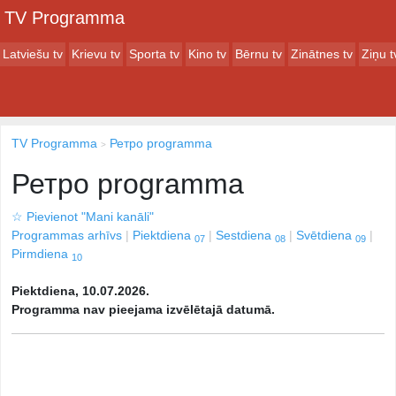
TV Programma
Latviešu tv
Krievu tv
Sporta tv
Kino tv
Bērnu tv
Zinātnes tv
Ziņu t
TV Programma
Ретро programma
Ретро programma
☆
Pievienot "Mani kanāli"
Programmas arhīvs
Piektdiena
Sestdiena
Svētdiena
07
08
09
Pirmdiena
10
Piektdiena, 10.07.2026.
Programma nav pieejama izvēlētajā datumā.