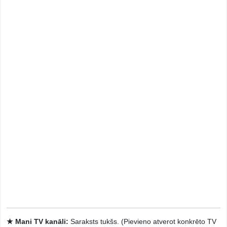
★ Mani TV kanāli:
Saraksts tukšs. (Pievieno atverot konkrēto TV