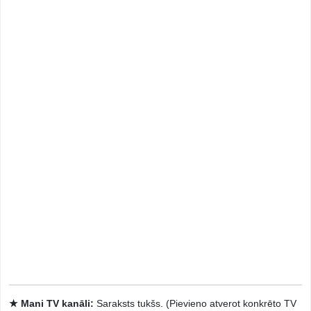
★ Mani TV kanāli:
Saraksts tukšs. (Pievieno atverot konkrēto TV