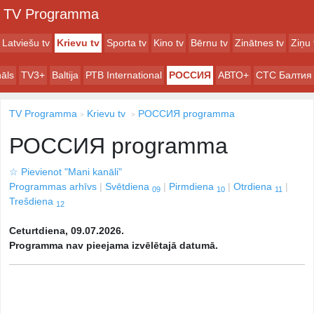
TV Programma
Latviešu tv
Krievu tv
Sporta tv
Kino tv
Bērnu tv
Zinātnes tv
Ziņu 
āls
TV3+
Baltija
РТB International
РОССИЯ
АВТО+
СТС Балтия
TV Programma
Krievu tv
РОССИЯ programma
РОССИЯ programma
☆
Pievienot "Mani kanāli"
Programmas arhīvs
Svētdiena
Pirmdiena
Otrdiena
09
10
11
Trešdiena
12
Ceturtdiena, 09.07.2026.
Programma nav pieejama izvēlētajā datumā.