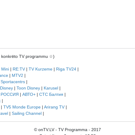
rot konkrēto TV programmu ☆)
 Mini
|
RE:TV
|
TV Kurzeme
|
Riga TV24
|
ance
|
MTV2
|
|
Sportacentrs
|
 Disney
|
Toon Disney
|
Karusel
|
|
РОССИЯ
|
АВТО+
|
СТС Балтия
|
k
|
|
TV5 Monde Europe
|
Arirang TV
|
ravel
|
Sailing Channel
|
© onTV.LV - TV Programma - 2017