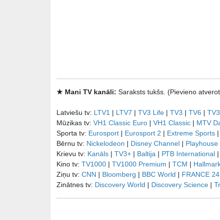
★ Mani TV kanāli:
Saraksts tukšs. (Pievieno atve
Latviešu tv:
LTV1
|
LTV7
|
TV3 Life
|
TV3
|
TV6
|
TV3
Mūzikas tv:
VH1 Classic Euro
|
VH1 Classic
|
MTV D
Sporta tv:
Eurosport
|
Eurosport 2
|
Extreme Sports
Bērnu tv:
Nickelodeon
|
Disney Channel
|
Playhouse
Krievu tv:
Kanāls
|
TV3+
|
Baltija
|
РТB International
Kino tv:
TV1000
|
TV1000 Premium
|
TCM
|
Hallmar
Ziņu tv:
CNN
|
Bloomberg
|
BBC World
|
FRANCE 24
Zinātnes tv:
Discovery World
|
Discovery Science
|
T