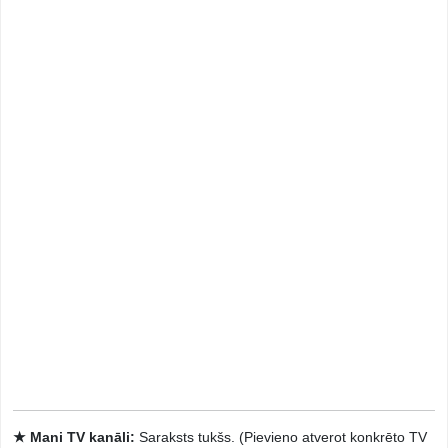
★ Mani TV kanāli:
Saraksts tukšs. (Pievieno atverot konkrēto TV