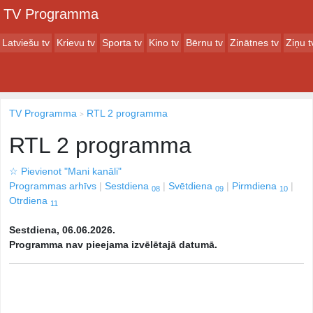
TV Programma
Latviešu tv
Krievu tv
Sporta tv
Kino tv
Bērnu tv
Zinātnes tv
Ziņu t
TV Programma
RTL 2 programma
RTL 2 programma
☆
Pievienot "Mani kanāli"
Programmas arhīvs
Sestdiena
Svētdiena
Pirmdiena
08
09
10
Otrdiena
11
Sestdiena, 06.06.2026.
Programma nav pieejama izvēlētajā datumā.