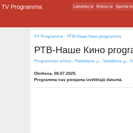
TV Programma
Latviešu tv
Krievu tv
Sporta tv
TV Programma
РТВ-Наше Кино programma
РТВ-Наше Кино prog
Programmas arhīvs
Piektdiena
Sestdiena
S
07
08
Otrdiena, 08.07.2025.
Programma nav pieejama izvēlētajā datumā.