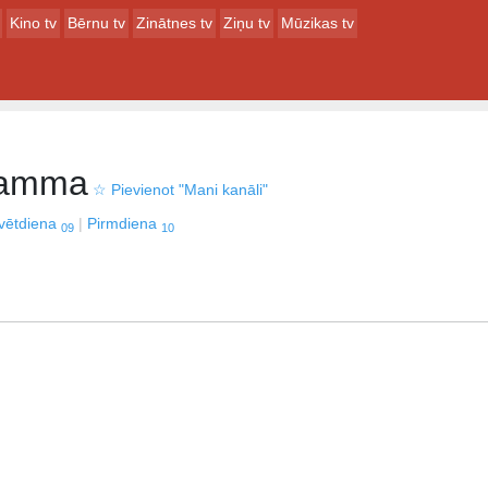
Kino tv
Bērnu tv
Zinātnes tv
Ziņu tv
Mūzikas tv
ramma
☆
Pievienot "Mani kanāli"
vētdiena
Pirmdiena
09
10