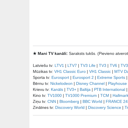
★ Mani TV kanāli:
Saraksts tukšs. (Pievieno atve
Latviešu tv:
LTV1
|
LTV7
|
TV3 Life
|
TV3
|
TV6
|
TV3
Mūzikas tv:
VH1 Classic Euro
|
VH1 Classic
|
MTV D
Sporta tv:
Eurosport
|
Eurosport 2
|
Extreme Sports
Bērnu tv:
Nickelodeon
|
Disney Channel
|
Playhouse
Krievu tv:
Kanāls
|
TV3+
|
Baltija
|
РТB International
Kino tv:
TV1000
|
TV1000 Premium
|
TCM
|
Hallmar
Ziņu tv:
CNN
|
Bloomberg
|
BBC World
|
FRANCE 24
Zinātnes tv:
Discovery World
|
Discovery Science
|
T