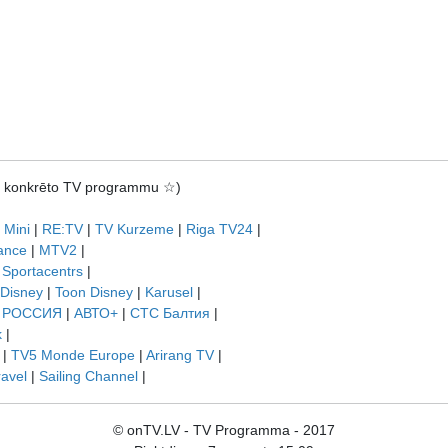
rot konkrēto TV programmu ☆)
 Mini
|
RE:TV
|
TV Kurzeme
|
Riga TV24
|
ance
|
MTV2
|
|
Sportacentrs
|
 Disney
|
Toon Disney
|
Karusel
|
|
РОССИЯ
|
АВТО+
|
СТС Балтия
|
k
|
|
TV5 Monde Europe
|
Arirang TV
|
ravel
|
Sailing Channel
|
© onTV.LV - TV Programma - 2017