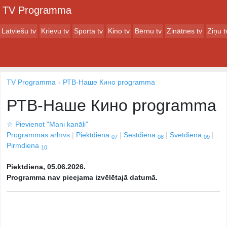
TV Programma
Latviešu tv
Krievu tv
Sporta tv
Kino tv
Bērnu tv
Zinātnes tv
Ziņu t
TV Programma
РТВ-Наше Кино programma
РТВ-Наше Кино programma
☆
Pievienot "Mani kanāli"
Programmas arhīvs
Piektdiena
Sestdiena
Svētdiena
07
08
09
Pirmdiena
10
Piektdiena, 05.06.2026.
Programma nav pieejama izvēlētajā datumā.