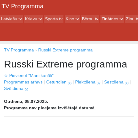
TV Programma
Latviešu tv
Krievu tv
Sporta tv
Kino tv
Bērnu tv
Zinātnes tv
Ziņu t
TV Programma
Russki Extreme programma
Russki Extreme programma
☆
Pievienot "Mani kanāli"
Programmas arhīvs
Ceturtdien
Piektdiena
Sestdiena
06
07
08
Svētdiena
09
Otrdiena, 08.07.2025.
Programma nav pieejama izvēlētajā datumā.