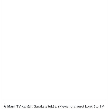
★ Mani TV kanāli:
Saraksts tukšs. (Pievieno atverot konkrēto TV