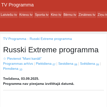
TV Programma
Latviešu tv
Krievu tv
Sporta tv
Kino tv
Bērnu tv
Zinātnes tv
Ziņu t
TV Programma
Russki Extreme programma
Russki Extreme programma
☆
Pievienot "Mani kanāli"
Programmas arhīvs
Piektdiena
Sestdiena
Svētdiena
07
08
09
Pirmdiena
10
Trešdiena, 03.09.2025.
Programma nav pieejama izvēlētajā datumā.