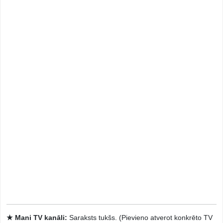
★ Mani TV kanāli:
Saraksts tukšs. (Pievieno atverot konkrēto TV