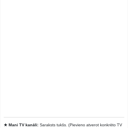
★ Mani TV kanāli:
Saraksts tukšs. (Pievieno atverot konkrēto TV