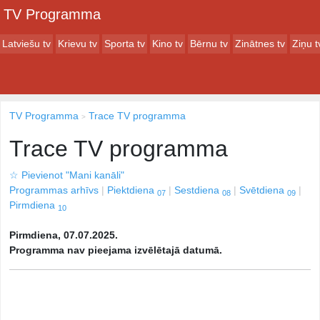
TV Programma
Latviešu tv
Krievu tv
Sporta tv
Kino tv
Bērnu tv
Zinātnes tv
Ziņu t
TV Programma
Trace TV programma
Trace TV programma
☆
Pievienot "Mani kanāli"
Programmas arhīvs
Piektdiena
Sestdiena
Svētdiena
07
08
09
Pirmdiena
10
Pirmdiena, 07.07.2025.
Programma nav pieejama izvēlētajā datumā.