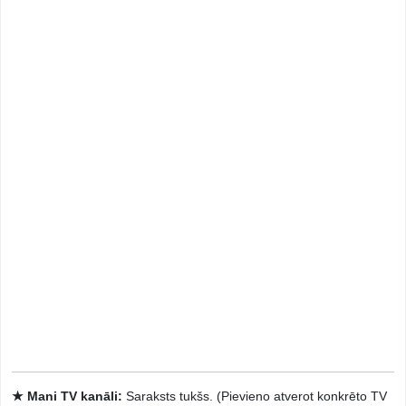
★ Mani TV kanāli:
Saraksts tukšs. (Pievieno atverot konkrēto TV