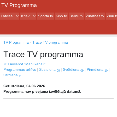
TV Programma
Latviešu tv
Krievu tv
Sporta tv
Kino tv
Bērnu tv
Zinātnes tv
Ziņu t
TV Programma
Trace TV programma
Trace TV programma
☆
Pievienot "Mani kanāli"
Programmas arhīvs
Sestdiena
Svētdiena
Pirmdiena
08
09
10
Otrdiena
11
Ceturtdiena, 04.06.2026.
Programma nav pieejama izvēlētajā datumā.