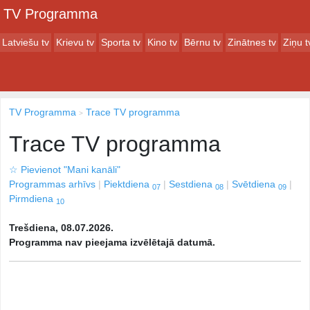
TV Programma
Latviešu tv
Krievu tv
Sporta tv
Kino tv
Bērnu tv
Zinātnes tv
Ziņu t
TV Programma
Trace TV programma
Trace TV programma
☆
Pievienot "Mani kanāli"
Programmas arhīvs
Piektdiena
Sestdiena
Svētdiena
07
08
09
Pirmdiena
10
Trešdiena, 08.07.2026.
Programma nav pieejama izvēlētajā datumā.