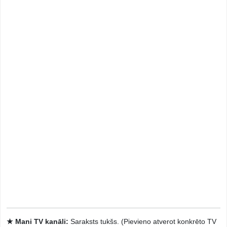
★ Mani TV kanāli:
Saraksts tukšs. (Pievieno atverot konkrēto TV