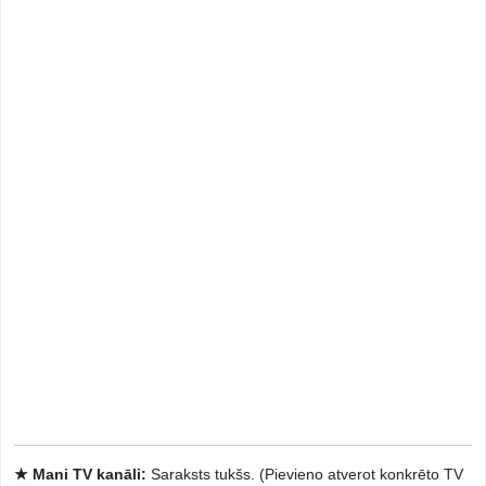
★ Mani TV kanāli:
Saraksts tukšs. (Pievieno atverot konkrēto TV