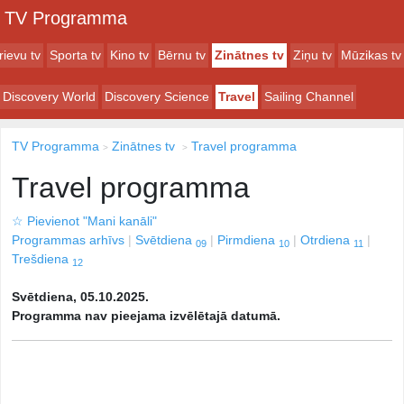
TV Programma
rievu tv
Sporta tv
Kino tv
Bērnu tv
Zinātnes tv
Ziņu tv
Mūzikas tv
Discovery World
Discovery Science
Travel
Sailing Channel
TV Programma
Zinātnes tv
Travel programma
Travel programma
☆
Pievienot "Mani kanāli"
Programmas arhīvs
Svētdiena
Pirmdiena
Otrdiena
09
10
11
Trešdiena
12
Svētdiena, 05.10.2025.
Programma nav pieejama izvēlētajā datumā.