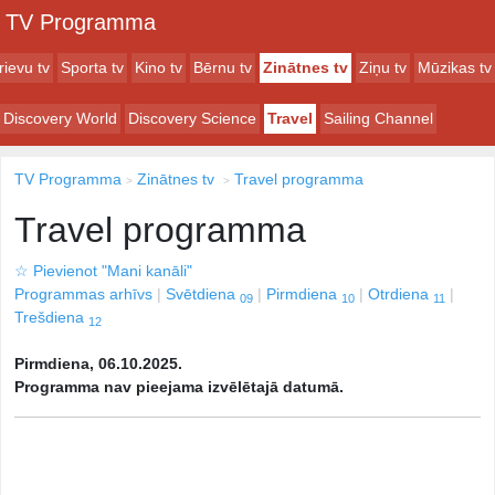
TV Programma
rievu tv
Sporta tv
Kino tv
Bērnu tv
Zinātnes tv
Ziņu tv
Mūzikas tv
Discovery World
Discovery Science
Travel
Sailing Channel
TV Programma
Zinātnes tv
Travel programma
Travel programma
☆
Pievienot "Mani kanāli"
Programmas arhīvs
Svētdiena
Pirmdiena
Otrdiena
09
10
11
Trešdiena
12
Pirmdiena, 06.10.2025.
Programma nav pieejama izvēlētajā datumā.