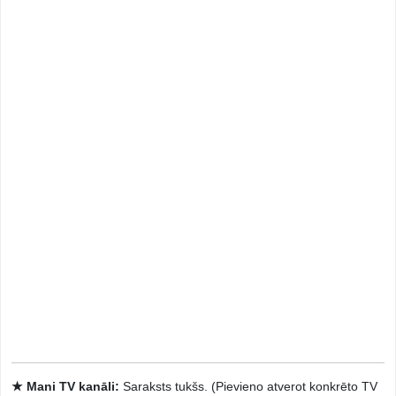
★ Mani TV kanāli:
Saraksts tukšs. (Pievieno atverot konkrēto TV