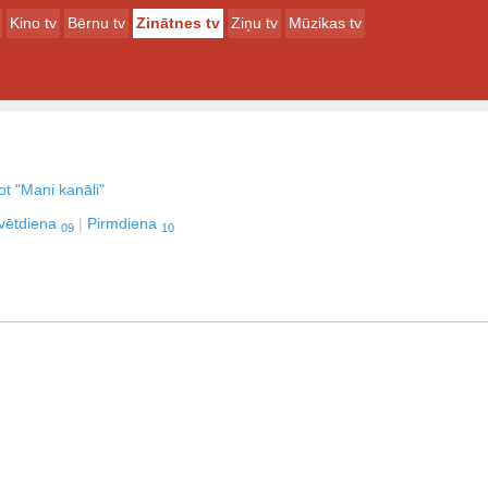
Kino tv
Bērnu tv
Zinātnes tv
Ziņu tv
Mūzikas tv
t "Mani kanāli"
vētdiena
Pirmdiena
09
10