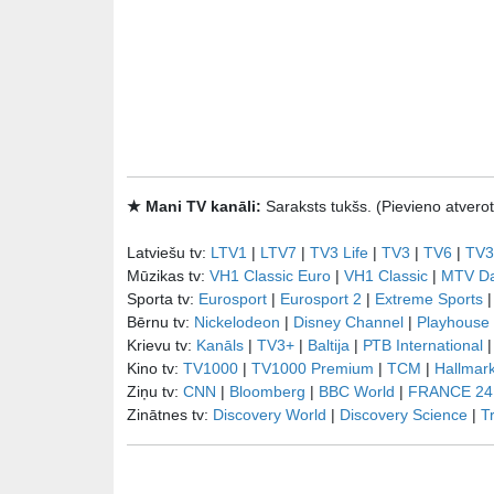
★ Mani TV kanāli:
Saraksts tukšs. (Pievieno atve
Latviešu tv:
LTV1
|
LTV7
|
TV3 Life
|
TV3
|
TV6
|
TV3
Mūzikas tv:
VH1 Classic Euro
|
VH1 Classic
|
MTV D
Sporta tv:
Eurosport
|
Eurosport 2
|
Extreme Sports
Bērnu tv:
Nickelodeon
|
Disney Channel
|
Playhouse
Krievu tv:
Kanāls
|
TV3+
|
Baltija
|
РТB International
Kino tv:
TV1000
|
TV1000 Premium
|
TCM
|
Hallmar
Ziņu tv:
CNN
|
Bloomberg
|
BBC World
|
FRANCE 24
Zinātnes tv:
Discovery World
|
Discovery Science
|
T