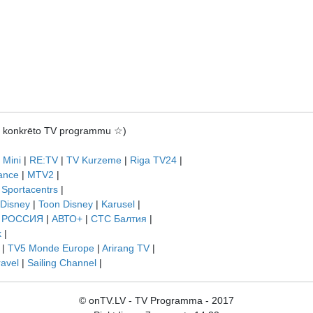
rot konkrēto TV programmu ☆)
 Mini
|
RE:TV
|
TV Kurzeme
|
Riga TV24
|
ance
|
MTV2
|
|
Sportacentrs
|
 Disney
|
Toon Disney
|
Karusel
|
|
РОССИЯ
|
АВТО+
|
СТС Балтия
|
k
|
|
TV5 Monde Europe
|
Arirang TV
|
ravel
|
Sailing Channel
|
© onTV.LV - TV Programma - 2017