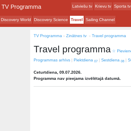
TV Programma
Latviešu tv
Krievu tv
Sporta tv
Discovery World
Discovery Science
Travel
Sailing Channel
TV Programma
Zinātnes tv
Travel programma
Travel programma
☆
Pievieno
Programmas arhīvs
Piektdiena
Sestdiena
S
07
08
Ceturtdiena, 09.07.2026.
Programma nav pieejama izvēlētajā datumā.