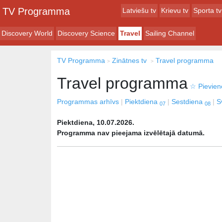
TV Programma
Latviešu tv
Krievu tv
Sporta tv
Discovery World
Discovery Science
Travel
Sailing Channel
TV Programma
Zinātnes tv
Travel programma
Travel programma
☆
Pievieno
Programmas arhīvs
Piektdiena
Sestdiena
S
07
08
Piektdiena, 10.07.2026.
Programma nav pieejama izvēlētajā datumā.