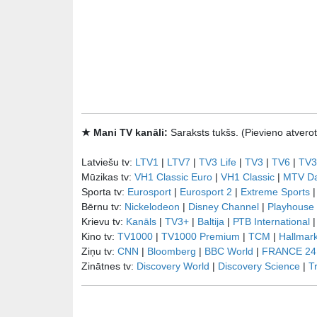
★ Mani TV kanāli:
Saraksts tukšs. (Pievieno atve
Latviešu tv:
LTV1
|
LTV7
|
TV3 Life
|
TV3
|
TV6
|
TV3
Mūzikas tv:
VH1 Classic Euro
|
VH1 Classic
|
MTV D
Sporta tv:
Eurosport
|
Eurosport 2
|
Extreme Sports
Bērnu tv:
Nickelodeon
|
Disney Channel
|
Playhouse
Krievu tv:
Kanāls
|
TV3+
|
Baltija
|
РТB International
Kino tv:
TV1000
|
TV1000 Premium
|
TCM
|
Hallmar
Ziņu tv:
CNN
|
Bloomberg
|
BBC World
|
FRANCE 24
Zinātnes tv:
Discovery World
|
Discovery Science
|
T