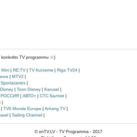
rot konkrēto TV programmu ☆)
 Mini
|
RE:TV
|
TV Kurzeme
|
Riga TV24
|
ance
|
MTV2
|
|
Sportacentrs
|
 Disney
|
Toon Disney
|
Karusel
|
|
РОССИЯ
|
АВТО+
|
СТС Балтия
|
k
|
|
TV5 Monde Europe
|
Arirang TV
|
ravel
|
Sailing Channel
|
© onTV.LV - TV Programma - 2017