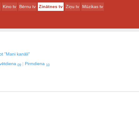
Kino tv
Bērnu tv
Zinātnes tv
Ziņu tv
Mūzikas tv
t "Mani kanāli"
vētdiena
Pirmdiena
09
10