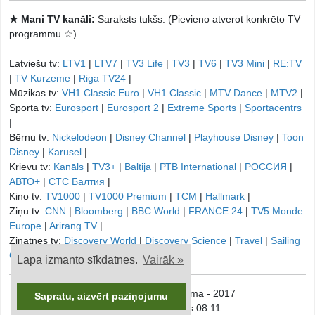
★ Mani TV kanāli:
Saraksts tukšs. (Pievieno atverot konkrēto TV
programmu ☆)
Latviešu tv:
LTV1
|
LTV7
|
TV3 Life
|
TV3
|
TV6
|
TV3 Mini
|
RE:TV
|
TV Kurzeme
|
Riga TV24
|
Mūzikas tv:
VH1 Classic Euro
|
VH1 Classic
|
MTV Dance
|
MTV2
|
Sporta tv:
Eurosport
|
Eurosport 2
|
Extreme Sports
|
Sportacentrs
|
Bērnu tv:
Nickelodeon
|
Disney Channel
|
Playhouse Disney
|
Toon
Disney
|
Karusel
|
Krievu tv:
Kanāls
|
TV3+
|
Baltija
|
РТB International
|
РОССИЯ
|
АВТО+
|
СТС Балтия
|
Kino tv:
TV1000
|
TV1000 Premium
|
TCM
|
Hallmark
|
Ziņu tv:
CNN
|
Bloomberg
|
BBC World
|
FRANCE 24
|
TV5 Monde
Europe
|
Arirang TV
|
Zinātnes tv:
Discovery World
|
Discovery Science
|
Travel
|
Sailing
Channel
|
Lapa izmanto sīkdatnes.
Vairāk »
© onTV.LV - TV Programma - 2017
Sapratu, aizvērt paziņojumu
Piektdiena, 7. augusts 08:11