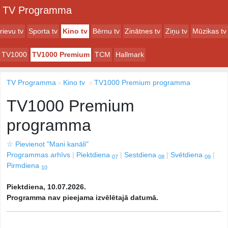
TV Programma
rievu tv
Sporta tv
Kino tv
Bērnu tv
Zinātnes tv
Ziņu tv
Mūzikas tv
TV1000
TV1000 Premium
TCM
Hallmark
TV Programma
Kino tv
TV1000 Premium programma
TV1000 Premium
programma
☆
Pievienot "Mani kanāli"
Programmas arhīvs
Piektdiena
Sestdiena
Svētdiena
07
08
09
Pirmdiena
10
Piektdiena, 10.07.2026.
Programma nav pieejama izvēlētajā datumā.