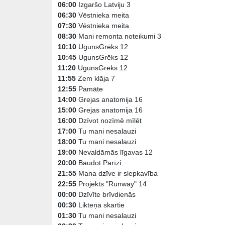
06:00
Izgaršo Latviju 3
06:30
Vēstnieka meita
07:30
Vēstnieka meita
08:30
Mani remonta noteikumi 3
10:10
UgunsGrēks 12
10:45
UgunsGrēks 12
11:20
UgunsGrēks 12
11:55
Zem klāja 7
12:55
Pamāte
14:00
Grejas anatomija 16
15:00
Grejas anatomija 16
16:00
Dzīvot nozīmē mīlēt
17:00
Tu mani nesalauzi
18:00
Tu mani nesalauzi
19:00
Nevaldāmās līgavas 12
20:00
Baudot Parīzi
21:55
Mana dzīve ir slepkavība
22:55
Projekts "Runway" 14
00:00
Dzīvīte brīvdienās
00:30
Likteņa skartie
01:30
Tu mani nesalauzi