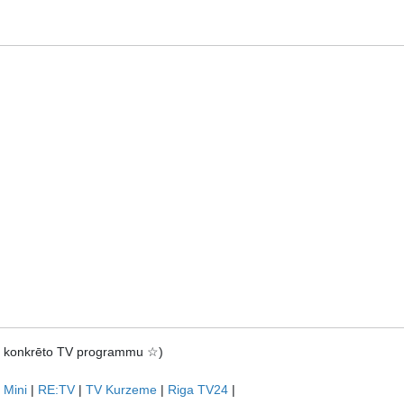
rot konkrēto TV programmu ☆)
 Mini
|
RE:TV
|
TV Kurzeme
|
Riga TV24
|