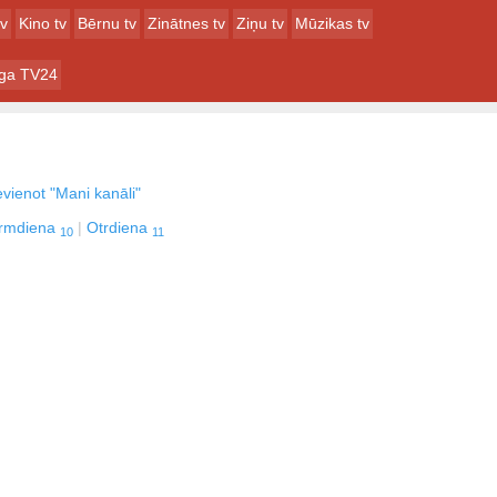
tv
Kino tv
Bērnu tv
Zinātnes tv
Ziņu tv
Mūzikas tv
ga TV24
vienot "Mani kanāli"
irmdiena
Otrdiena
10
11