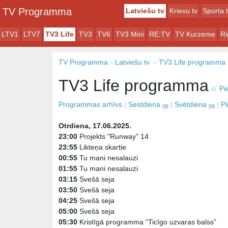
TV Programma
Latviešu tv
Krievu tv
Sporta 
LTV1
LTV7
TV3 Life
TV3
TV6
TV3 Mini
RE:TV
TV Kurzeme
Ri
TV Programma
Latviešu tv
TV3 Life programma
TV3 Life programma
☆
Pie
Programmas arhīvs
Sestdiena
Svētdiena
P
08
09
Otrdiena, 17.06.2025.
23:00
Projekts "Runway" 14
23:55
Likteņa skartie
00:55
Tu mani nesalauzi
01:55
Tu mani nesalauzi
03:15
Svešā seja
03:50
Svešā seja
04:25
Svešā seja
05:00
Svešā seja
05:30
Kristīgā programma “Ticīgo uzvaras balss”