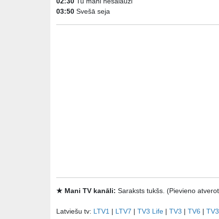
02:30
Tu mani nesalauzi
03:50
Svešā seja
★ Mani TV kanāli:
Saraksts tukšs. (Pievieno atve
Latviešu tv:
LTV1
|
LTV7
|
TV3 Life
|
TV3
|
TV6
|
TV3