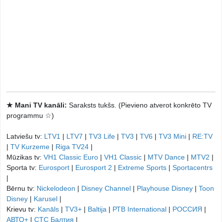
★ Mani TV kanāli:
Saraksts tukšs. (Pievieno atverot konkrēto TV
programmu ☆)
Latviešu tv:
LTV1
|
LTV7
|
TV3 Life
|
TV3
|
TV6
|
TV3 Mini
|
RE:TV
|
TV Kurzeme
|
Riga TV24
|
Mūzikas tv:
VH1 Classic Euro
|
VH1 Classic
|
MTV Dance
|
MTV2
|
Sporta tv:
Eurosport
|
Eurosport 2
|
Extreme Sports
|
Sportacentrs
|
Bērnu tv:
Nickelodeon
|
Disney Channel
|
Playhouse Disney
|
Toon
Disney
|
Karusel
|
Krievu tv:
Kanāls
|
TV3+
|
Baltija
|
РТB International
|
РОССИЯ
|
АВТО+
|
СТС Балтия
|