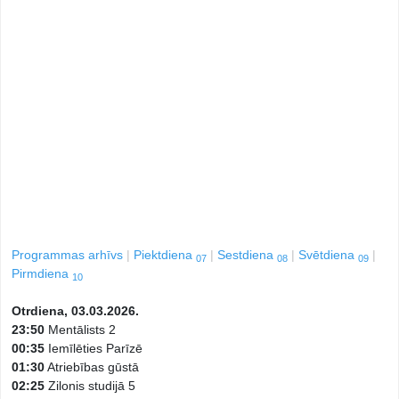
Programmas arhīvs
Piektdiena
Sestdiena
Svētdiena
07
08
09
Pirmdiena
10
Otrdiena, 03.03.2026.
23:50
Mentālists 2
00:35
Iemīlēties Parīzē
01:30
Atriebības gūstā
02:25
Zilonis studijā 5