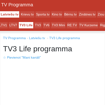
TV Programma
Latviešu tv
Krievu tv
Sporta tv
Kino tv
Bērnu tv
Zinātnes tv
Ziņu 
LTV1
LTV7
TV3 Life
TV3
TV6
TV3 Mini
RE:TV
TV Kurzeme
Ri
TV Programma
Latviešu tv
TV3 Life programma
TV3 Life programma
☆
Pievienot "Mani kanāli"