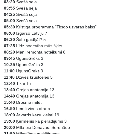
03:20
Svešā seja
03:55
Svešā seja
04:25
Svešā seja
05:00
Svešā seja
05:30
Kristīgā programma “Ticīgo uzvaras balss”
06:00
Izgaršo Latviju 7
06:30
Šefu gaidījāt? 5
07:25
Līdz nodevība mūs šķirs
08:20
Mani remonta noteikumi 8
09:45
UgunsGrēks 3
10:25
UgunsGrēks 3
11:00
UgunsGrēks 3
11:40
Dzīves krustcelēs 5
12:40
Tikai Tu
13:40
Grejas anatomija 13
14:40
Grejas anatomija 13
15:40
Drosme mīlēt
16:50
Lemti viens otram
18:00
Jāvārds kāzu kleitai 19
19:00
Ķermenis kā pierādījums 3
20:00
Mīla pie Donavas. Serenāde
21:50
Mīlestības meklējumos