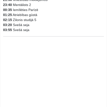
23:40
Mentālists 2
00:35
Iemīlēties Parīzē
01:25
Atriebības gūstā
02:15
Zilonis studijā 5
03:20
Svešā seja
03:55
Svešā seja