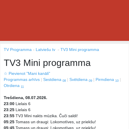
TV Programma
Latviešu tv
TV3 Mini programma
TV3 Mini programma
☆
Pievienot "Mani kanāli"
Programmas arhīvs
Sestdiena
Svētdiena
Pirmdiena
08
09
10
Otrdiena
11
Trešdiena, 08.07.2026.
23:00
Lielais 6
23:25
Lielais 6
23:55
TV3 Mini nakts mūzika. Čuči saldi!
05:25
Tomass un draugi: Lokomotīves, uz priekšu!
05:45
Tomass un draugi: Lokomotīves, uz priekšu!