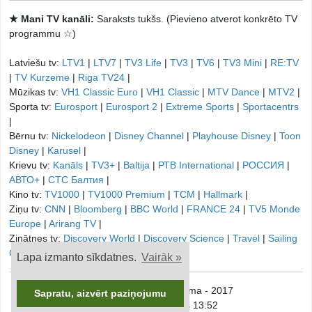
★ Mani TV kanāli:
Saraksts tukšs. (Pievieno atverot konkrēto TV
programmu ☆)
Latviešu tv:
LTV1
|
LTV7
|
TV3 Life
|
TV3
|
TV6
|
TV3 Mini
|
RE:TV
|
TV Kurzeme
|
Riga TV24
|
Mūzikas tv:
VH1 Classic Euro
|
VH1 Classic
|
MTV Dance
|
MTV2
|
Sporta tv:
Eurosport
|
Eurosport 2
|
Extreme Sports
|
Sportacentrs
|
Bērnu tv:
Nickelodeon
|
Disney Channel
|
Playhouse Disney
|
Toon
Disney
|
Karusel
|
Krievu tv:
Kanāls
|
TV3+
|
Baltija
|
РТB International
|
РОССИЯ
|
АВТО+
|
СТС Балтия
|
Kino tv:
TV1000
|
TV1000 Premium
|
TCM
|
Hallmark
|
Ziņu tv:
CNN
|
Bloomberg
|
BBC World
|
FRANCE 24
|
TV5 Monde
Europe
|
Arirang TV
|
Zinātnes tv:
Discovery World
|
Discovery Science
|
Travel
|
Sailing
Channel
|
Lapa izmanto sīkdatnes.
Vairāk »
© onTV.LV - TV Programma - 2017
Sapratu, aizvērt paziņojumu
Sestdiena, 8. augusts 13:52