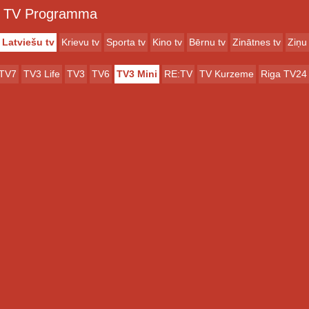
TV Programma
Latviešu tv
Krievu tv
Sporta tv
Kino tv
Bērnu tv
Zinātnes tv
Ziņu 
TV7
TV3 Life
TV3
TV6
TV3 Mini
RE:TV
TV Kurzeme
Riga TV24