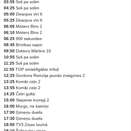
03:55
Soli pa solim
04:25
Soli pa solim
05:00
Divarpus vīri 6
05:25
Divarpus vīri 6
06:00
Misters Bīns 2
06:10
Misters Bīns 2
06:25
900 sekundes
08:45
Brīvības sapņi
09:50
Doktors Mārtins 10
10:55
Soli pa solim
11:25
Soli pa solim
11:55
TOP smieklīgākie mīluļi
12:25
Gordona Remzija jaunās zvaigznes 2
13:25
Komiķi ceļo 2
13:55
Komiķi ceļo 2
14:25
Četri gultā
15:00
Slepenie trumpji 2
16:00
Murgs, ne kaimiņi
17:00
Ģimeņu duelis
17:30
Ģimeņu duelis
18:00
TV3 Ziņas īsumā
18:10
Šefpavāru cīņas