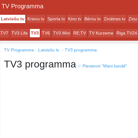
TV Programma
Latviešu tv
Krievu tv
Sporta tv
Kino tv
Bērnu tv
Zinātnes tv
Ziņu 
LTV7
TV3 Life
TV3
TV6
TV3 Mini
RE:TV
TV Kurzeme
Riga TV24
TV Programma
Latviešu tv
TV3 programma
TV3 programma
☆
Pievienot "Mani kanāli"