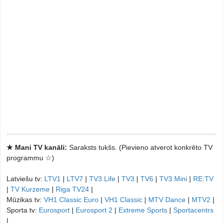
★ Mani TV kanāli:
Saraksts tukšs. (Pievieno atverot konkrēto TV
programmu ☆)
Latviešu tv:
LTV1
|
LTV7
|
TV3 Life
|
TV3
|
TV6
|
TV3 Mini
|
RE:TV
|
TV Kurzeme
|
Riga TV24
|
Mūzikas tv:
VH1 Classic Euro
|
VH1 Classic
|
MTV Dance
|
MTV2
|
Sporta tv:
Eurosport
|
Eurosport 2
|
Extreme Sports
|
Sportacentrs
|