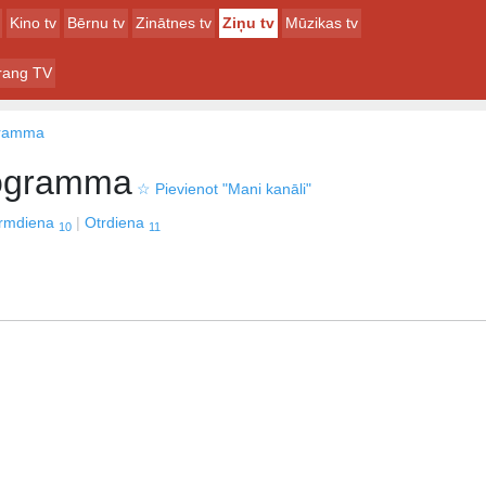
Kino tv
Bērnu tv
Zinātnes tv
Ziņu tv
Mūzikas tv
irang TV
gramma
ogramma
☆
Pievienot "Mani kanāli"
irmdiena
Otrdiena
10
11