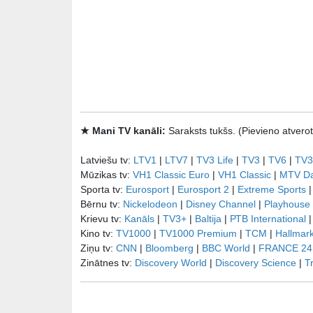
★ Mani TV kanāli:
Saraksts tukšs. (Pievieno atve
Latviešu tv:
LTV1
|
LTV7
|
TV3 Life
|
TV3
|
TV6
|
TV3
Mūzikas tv:
VH1 Classic Euro
|
VH1 Classic
|
MTV D
Sporta tv:
Eurosport
|
Eurosport 2
|
Extreme Sports
Bērnu tv:
Nickelodeon
|
Disney Channel
|
Playhouse
Krievu tv:
Kanāls
|
TV3+
|
Baltija
|
РТB International
Kino tv:
TV1000
|
TV1000 Premium
|
TCM
|
Hallmar
Ziņu tv:
CNN
|
Bloomberg
|
BBC World
|
FRANCE 24
Zinātnes tv:
Discovery World
|
Discovery Science
|
T