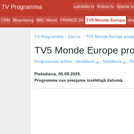
TV Programma
Latviešu tv
Krievu tv
Sporta tv
CNN
Bloomberg
BBC World
FRANCE 24
TV5 Monde Europe
Ar
TV Programma
Ziņu tv
TV5 Monde Europe pro
TV5 Monde Europe pr
Programmas arhīvs
Sestdiena
Svētdiena
P
08
09
Piektdiena, 05.09.2025.
Programma nav pieejama izvēlētajā datumā.