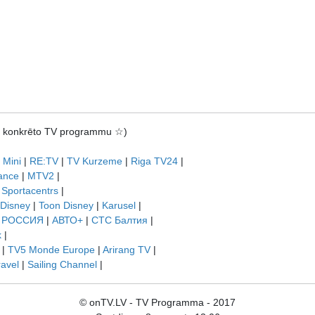
rot konkrēto TV programmu ☆)
 Mini
|
RE:TV
|
TV Kurzeme
|
Riga TV24
|
ance
|
MTV2
|
|
Sportacentrs
|
 Disney
|
Toon Disney
|
Karusel
|
|
РОССИЯ
|
АВТО+
|
СТС Балтия
|
k
|
|
TV5 Monde Europe
|
Arirang TV
|
ravel
|
Sailing Channel
|
© onTV.LV - TV Programma - 2017