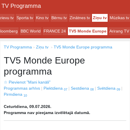
TV Programma
rievu tv
Sporta tv
Kino tv
Bērnu tv
Zinātnes tv
Ziņu tv
Mūzikas tv
loomberg
BBC World
FRANCE 24
TV5 Monde Europe
Arirang TV
TV Programma
Ziņu tv
TV5 Monde Europe programma
TV5 Monde Europe
programma
☆
Pievienot "Mani kanāli"
Programmas arhīvs
Piektdiena
Sestdiena
Svētdiena
07
08
09
Pirmdiena
10
Ceturtdiena, 09.07.2026.
Programma nav pieejama izvēlētajā datumā.