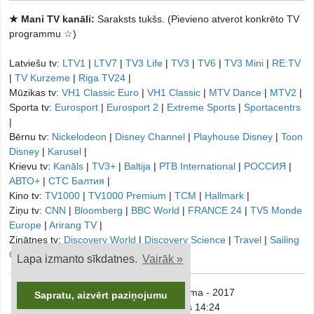
★ Mani TV kanāli:
Saraksts tukšs. (Pievieno atverot konkrēto TV
programmu ☆)
Latviešu tv:
LTV1
|
LTV7
|
TV3 Life
|
TV3
|
TV6
|
TV3 Mini
|
RE:TV
|
TV Kurzeme
|
Riga TV24
|
Mūzikas tv:
VH1 Classic Euro
|
VH1 Classic
|
MTV Dance
|
MTV2
|
Sporta tv:
Eurosport
|
Eurosport 2
|
Extreme Sports
|
Sportacentrs
|
Bērnu tv:
Nickelodeon
|
Disney Channel
|
Playhouse Disney
|
Toon
Disney
|
Karusel
|
Krievu tv:
Kanāls
|
TV3+
|
Baltija
|
РТB International
|
РОССИЯ
|
АВТО+
|
СТС Балтия
|
Kino tv:
TV1000
|
TV1000 Premium
|
TCM
|
Hallmark
|
Ziņu tv:
CNN
|
Bloomberg
|
BBC World
|
FRANCE 24
|
TV5 Monde
Europe
|
Arirang TV
|
Zinātnes tv:
Discovery World
|
Discovery Science
|
Travel
|
Sailing
Channel
|
Lapa izmanto sīkdatnes.
Vairāk »
© onTV.LV - TV Programma - 2017
Sapratu, aizvērt paziņojumu
Piektdiena, 7. augusts 14:24