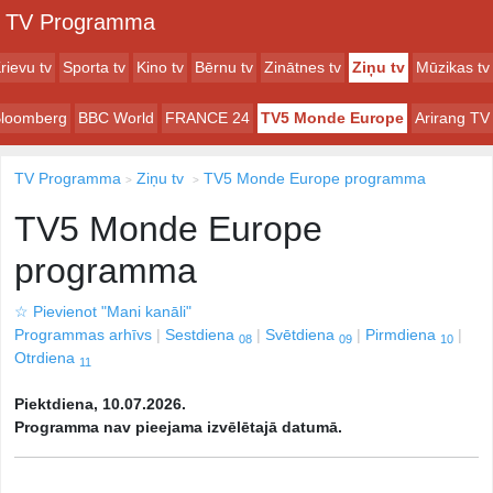
TV Programma
rievu tv
Sporta tv
Kino tv
Bērnu tv
Zinātnes tv
Ziņu tv
Mūzikas tv
loomberg
BBC World
FRANCE 24
TV5 Monde Europe
Arirang TV
TV Programma
Ziņu tv
TV5 Monde Europe programma
TV5 Monde Europe
programma
☆
Pievienot "Mani kanāli"
Programmas arhīvs
Sestdiena
Svētdiena
Pirmdiena
08
09
10
Otrdiena
11
Piektdiena, 10.07.2026.
Programma nav pieejama izvēlētajā datumā.