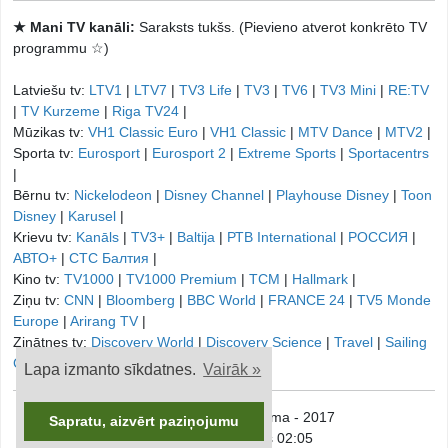
★ Mani TV kanāli:
Saraksts tukšs. (Pievieno atverot konkrēto TV
programmu ☆)
Latviešu tv:
LTV1
|
LTV7
|
TV3 Life
|
TV3
|
TV6
|
TV3 Mini
|
RE:TV
|
TV Kurzeme
|
Riga TV24
|
Mūzikas tv:
VH1 Classic Euro
|
VH1 Classic
|
MTV Dance
|
MTV2
|
Sporta tv:
Eurosport
|
Eurosport 2
|
Extreme Sports
|
Sportacentrs
|
Bērnu tv:
Nickelodeon
|
Disney Channel
|
Playhouse Disney
|
Toon
Disney
|
Karusel
|
Krievu tv:
Kanāls
|
TV3+
|
Baltija
|
РТB International
|
РОССИЯ
|
АВТО+
|
СТС Балтия
|
Kino tv:
TV1000
|
TV1000 Premium
|
TCM
|
Hallmark
|
Ziņu tv:
CNN
|
Bloomberg
|
BBC World
|
FRANCE 24
|
TV5 Monde
Europe
|
Arirang TV
|
Zinātnes tv:
Discovery World
|
Discovery Science
|
Travel
|
Sailing
Channel
|
Lapa izmanto sīkdatnes.
Vairāk »
© onTV.LV - TV Programma - 2017
Sapratu, aizvērt paziņojumu
Sestdiena, 8. augusts 02:05