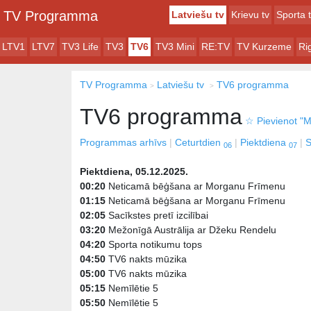
TV Programma
Latviešu tv
Krievu tv
Sporta 
LTV1
LTV7
TV3 Life
TV3
TV6
TV3 Mini
RE:TV
TV Kurzeme
Ri
TV Programma
Latviešu tv
TV6 programma
TV6 programma
☆
Pievienot "M
Programmas arhīvs
Ceturtdien
Piektdiena
S
06
07
Piektdiena, 05.12.2025.
00:20
Neticamā bēģšana ar Morganu Frīmenu
01:15
Neticamā bēģšana ar Morganu Frīmenu
02:05
Sacīkstes pretī izcilībai
03:20
Mežonīgā Austrālija ar Džeku Rendelu
04:20
Sporta notikumu tops
04:50
TV6 nakts mūzika
05:00
TV6 nakts mūzika
05:15
Nemīlētie 5
05:50
Nemīlētie 5