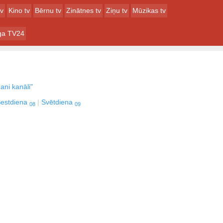
tv
Kino tv
Bērnu tv
Zinātnes tv
Ziņu tv
Mūzikas tv
ga TV24
ani kanāli"
estdiena
Svētdiena
08
09