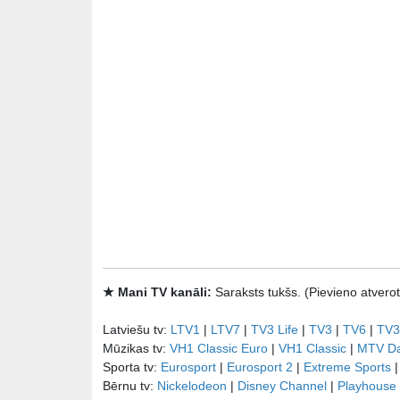
★ Mani TV kanāli:
Saraksts tukšs. (Pievieno atve
Latviešu tv:
LTV1
|
LTV7
|
TV3 Life
|
TV3
|
TV6
|
TV3
Mūzikas tv:
VH1 Classic Euro
|
VH1 Classic
|
MTV D
Sporta tv:
Eurosport
|
Eurosport 2
|
Extreme Sports
Bērnu tv:
Nickelodeon
|
Disney Channel
|
Playhouse