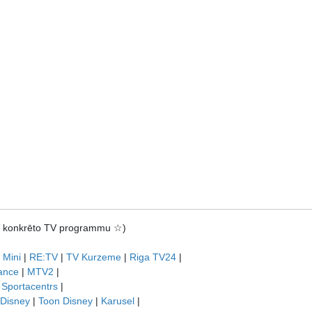
rot konkrēto TV programmu ☆)
 Mini
|
RE:TV
|
TV Kurzeme
|
Riga TV24
|
ance
|
MTV2
|
|
Sportacentrs
|
 Disney
|
Toon Disney
|
Karusel
|