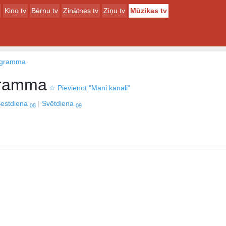
Kino tv
Bērnu tv
Zinātnes tv
Ziņu tv
Mūzikas tv
rogramma
gramma
☆
Pievienot "Mani kanāli"
estdiena
Svētdiena
08
09