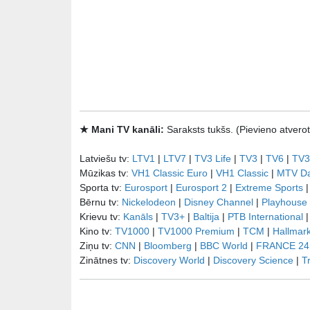
★ Mani TV kanāli:
Saraksts tukšs. (Pievieno atve
Latviešu tv:
LTV1
|
LTV7
|
TV3 Life
|
TV3
|
TV6
|
TV3
Mūzikas tv:
VH1 Classic Euro
|
VH1 Classic
|
MTV D
Sporta tv:
Eurosport
|
Eurosport 2
|
Extreme Sports
Bērnu tv:
Nickelodeon
|
Disney Channel
|
Playhouse
Krievu tv:
Kanāls
|
TV3+
|
Baltija
|
РТB International
Kino tv:
TV1000
|
TV1000 Premium
|
TCM
|
Hallmar
Ziņu tv:
CNN
|
Bloomberg
|
BBC World
|
FRANCE 24
Zinātnes tv:
Discovery World
|
Discovery Science
|
T