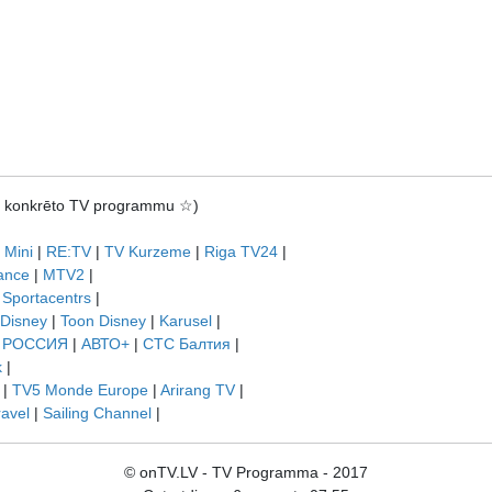
rot konkrēto TV programmu ☆)
 Mini
|
RE:TV
|
TV Kurzeme
|
Riga TV24
|
ance
|
MTV2
|
|
Sportacentrs
|
 Disney
|
Toon Disney
|
Karusel
|
|
РОССИЯ
|
АВТО+
|
СТС Балтия
|
k
|
|
TV5 Monde Europe
|
Arirang TV
|
ravel
|
Sailing Channel
|
© onTV.LV - TV Programma - 2017