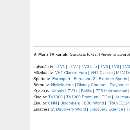
★ Mani TV kanāli:
Saraksts tukšs. (Pievieno atve
Latviešu tv:
LTV1
|
LTV7
|
TV3 Life
|
TV3
|
TV6
|
TV3
Mūzikas tv:
VH1 Classic Euro
|
VH1 Classic
|
MTV D
Sporta tv:
Eurosport
|
Eurosport 2
|
Extreme Sports
Bērnu tv:
Nickelodeon
|
Disney Channel
|
Playhouse
Krievu tv:
Kanāls
|
TV3+
|
Baltija
|
РТB International
Kino tv:
TV1000
|
TV1000 Premium
|
TCM
|
Hallmar
Ziņu tv:
CNN
|
Bloomberg
|
BBC World
|
FRANCE 24
Zinātnes tv:
Discovery World
|
Discovery Science
|
T