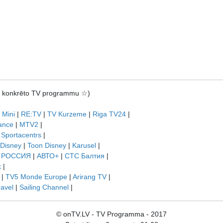
rot konkrēto TV programmu ☆)
 Mini
|
RE:TV
|
TV Kurzeme
|
Riga TV24
|
ance
|
MTV2
|
|
Sportacentrs
|
 Disney
|
Toon Disney
|
Karusel
|
|
РОССИЯ
|
АВТО+
|
СТС Балтия
|
k
|
|
TV5 Monde Europe
|
Arirang TV
|
ravel
|
Sailing Channel
|
© onTV.LV - TV Programma - 2017