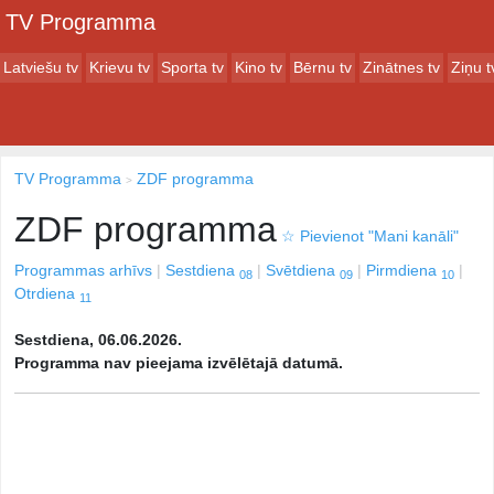
TV Programma
Latviešu tv
Krievu tv
Sporta tv
Kino tv
Bērnu tv
Zinātnes tv
Ziņu t
TV Programma
ZDF programma
ZDF programma
☆
Pievienot "Mani kanāli"
Programmas arhīvs
Sestdiena
Svētdiena
Pirmdiena
08
09
10
Otrdiena
11
Sestdiena, 06.06.2026.
Programma nav pieejama izvēlētajā datumā.