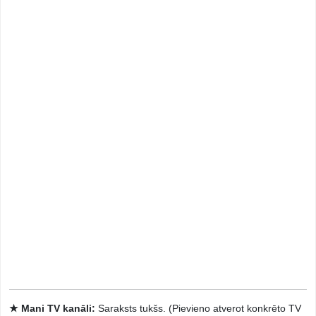
★ Mani TV kanāli:
Saraksts tukšs. (Pievieno atverot konkrēto TV