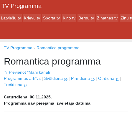
TV Programma
Latviešu tv
Krievu tv
Sporta tv
Kino tv
Bērnu tv
Zinātnes tv
Ziņu t
TV Programma
Romantica programma
Romantica programma
☆
Pievienot "Mani kanāli"
Programmas arhīvs
Svētdiena
Pirmdiena
Otrdiena
09
10
11
Trešdiena
12
Ceturtdiena, 06.11.2025.
Programma nav pieejama izvēlētajā datumā.