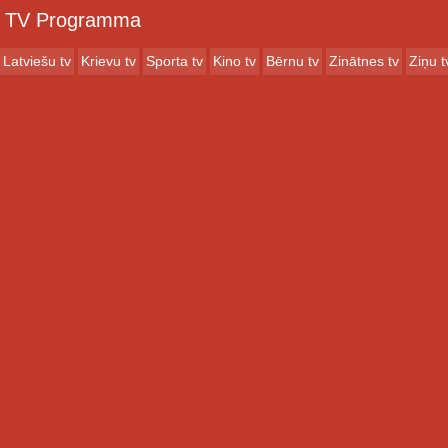
TV Programma
Latviešu tv
Krievu tv
Sporta tv
Kino tv
Bērnu tv
Zinātnes tv
Ziņu t