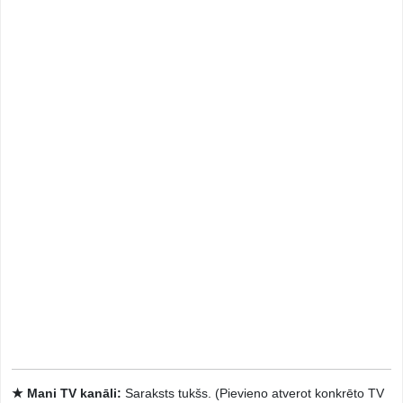
★ Mani TV kanāli:
Saraksts tukšs. (Pievieno atverot konkrēto TV