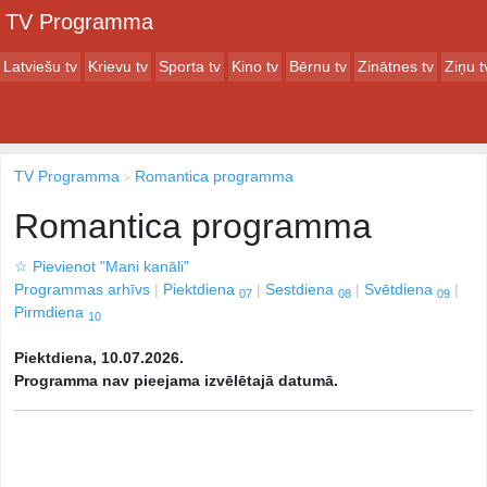
TV Programma
Latviešu tv
Krievu tv
Sporta tv
Kino tv
Bērnu tv
Zinātnes tv
Ziņu t
TV Programma
Romantica programma
Romantica programma
☆
Pievienot "Mani kanāli"
Programmas arhīvs
Piektdiena
Sestdiena
Svētdiena
07
08
09
Pirmdiena
10
Piektdiena, 10.07.2026.
Programma nav pieejama izvēlētajā datumā.