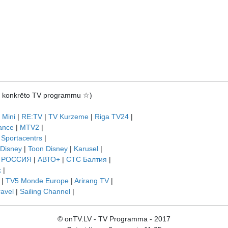
rot konkrēto TV programmu ☆)
 Mini
|
RE:TV
|
TV Kurzeme
|
Riga TV24
|
ance
|
MTV2
|
|
Sportacentrs
|
 Disney
|
Toon Disney
|
Karusel
|
|
РОССИЯ
|
АВТО+
|
СТС Балтия
|
k
|
|
TV5 Monde Europe
|
Arirang TV
|
ravel
|
Sailing Channel
|
© onTV.LV - TV Programma - 2017