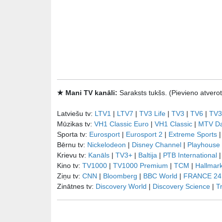
★ Mani TV kanāli:
Saraksts tukšs. (Pievieno atve
Latviešu tv:
LTV1
|
LTV7
|
TV3 Life
|
TV3
|
TV6
|
TV3
Mūzikas tv:
VH1 Classic Euro
|
VH1 Classic
|
MTV D
Sporta tv:
Eurosport
|
Eurosport 2
|
Extreme Sports
Bērnu tv:
Nickelodeon
|
Disney Channel
|
Playhouse
Krievu tv:
Kanāls
|
TV3+
|
Baltija
|
РТB International
Kino tv:
TV1000
|
TV1000 Premium
|
TCM
|
Hallmar
Ziņu tv:
CNN
|
Bloomberg
|
BBC World
|
FRANCE 24
Zinātnes tv:
Discovery World
|
Discovery Science
|
T