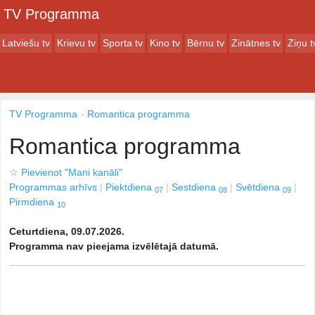
TV Programma
Latviešu tv
Krievu tv
Sporta tv
Kino tv
Bērnu tv
Zinātnes tv
Ziņu t
TV Programma
Romantica programma
Romantica programma
☆
Pievienot "Mani kanāli"
Programmas arhīvs
Piektdiena
Sestdiena
Svētdiena
07
08
09
Pirmdiena
10
Ceturtdiena, 09.07.2026.
Programma nav pieejama izvēlētajā datumā.