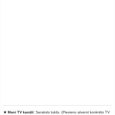
★ Mani TV kanāli:
Saraksts tukšs. (Pievieno atverot konkrēto TV