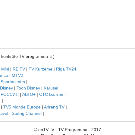
rot konkrēto TV programmu ☆)
 Mini
|
RE:TV
|
TV Kurzeme
|
Riga TV24
|
ance
|
MTV2
|
|
Sportacentrs
|
 Disney
|
Toon Disney
|
Karusel
|
|
РОССИЯ
|
АВТО+
|
СТС Балтия
|
k
|
|
TV5 Monde Europe
|
Arirang TV
|
ravel
|
Sailing Channel
|
© onTV.LV - TV Programma - 2017