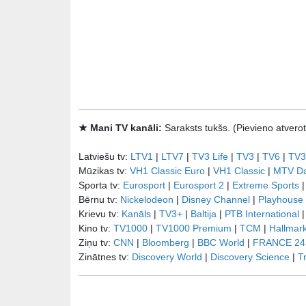
★ Mani TV kanāli:
Saraksts tukšs. (Pievieno atve
Latviešu tv:
LTV1
|
LTV7
|
TV3 Life
|
TV3
|
TV6
|
TV3
Mūzikas tv:
VH1 Classic Euro
|
VH1 Classic
|
MTV D
Sporta tv:
Eurosport
|
Eurosport 2
|
Extreme Sports
Bērnu tv:
Nickelodeon
|
Disney Channel
|
Playhouse
Krievu tv:
Kanāls
|
TV3+
|
Baltija
|
РТB International
Kino tv:
TV1000
|
TV1000 Premium
|
TCM
|
Hallmar
Ziņu tv:
CNN
|
Bloomberg
|
BBC World
|
FRANCE 24
Zinātnes tv:
Discovery World
|
Discovery Science
|
T