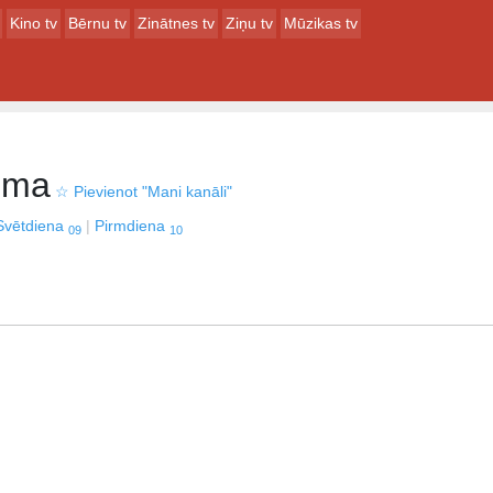
Kino tv
Bērnu tv
Zinātnes tv
Ziņu tv
Mūzikas tv
mma
☆
Pievienot "Mani kanāli"
Svētdiena
Pirmdiena
09
10