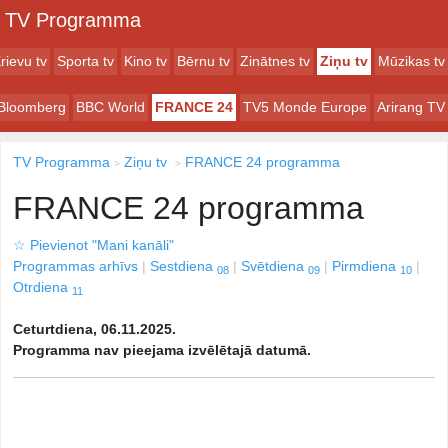
TV Programma
rievu tv
Sporta tv
Kino tv
Bērnu tv
Zinātnes tv
Ziņu tv
Mūzikas tv
Bloomberg
BBC World
FRANCE 24
TV5 Monde Europe
Arirang TV
TV Programma
Ziņu tv
FRANCE 24 programma
FRANCE 24 programma
☆
Pievienot "Mani kanāli"
Programmas arhīvs
Sestdiena
Svētdiena
Pirmdiena
08
09
10
Otrdiena
11
Ceturtdiena, 06.11.2025.
Programma nav pieejama izvēlētajā datumā.