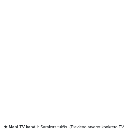
★ Mani TV kanāli:
Saraksts tukšs. (Pievieno atverot konkrēto TV