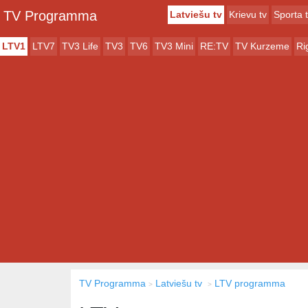
TV Programma
Latviešu tv
Krievu tv
Sporta 
LTV1
LTV7
TV3 Life
TV3
TV6
TV3 Mini
RE:TV
TV Kurzeme
Ri
TV Programma
Latviešu tv
LTV programma