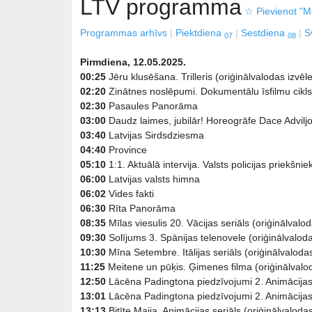
LTV programma
☆
Pievienot "Ma
Programmas arhīvs
Piektdiena
Sestdiena
S
07
08
Pirmdiena, 12.05.2025.
00:25
Jēru klusēšana. Trilleris (oriģinālvalodas izvēle
02:20
Zinātnes noslēpumi. Dokumentālu īsfilmu cikls 
02:30
Pasaules Panorāma
03:00
Daudz laimes, jubilār! Horeogrāfe Dace Advilj
03:40
Latvijas Sirdsdziesma
04:40
Province
05:10
1:1. Aktuālā intervija. Valsts policijas priekš
06:00
Latvijas valsts himna
06:02
Vides fakti
06:30
Rīta Panorāma
08:35
Mīlas viesulis 20. Vācijas seriāls (oriģinālvalod
09:30
Solījums 3. Spānijas telenovele (oriģinālvaloda
10:30
Mīna Setembre. Itālijas seriāls (oriģinālvalodas
11:25
Meitene un pūķis. Ģimenes filma (oriģinālvalod
12:50
Lācēna Padingtona piedzīvojumi 2. Animācijas 
13:01
Lācēna Padingtona piedzīvojumi 2. Animācijas 
13:13
Bitīte Maija. Animācijas seriāls (oriģinālvalodas