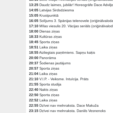
13:25
Daudz laimes, jubilār! Horeogrāfe Dace Advilj
14:05
Latvijas Sirdsdziesma
15:05
Krustpunktā
16:05
Solījums 3. Spānijas telenovele (oriģinālvaloda
17:10
Mīlas viesulis 20. Vācijas seriāls (oriģinālvalod
18:00
Dienas ziņas
18:33
Kultūras ziņas
18:45
Sporta ziņas
18:51
Laika ziņas
18:55
Aizliegtais paņēmiens. Sapņu kaķis
20:00
Panorāma
20:37
Šodienas jautājums
20:57
Sporta ziņas
21:04
Laika ziņas
21:10
V.I.P. - Veiksme. Intuīcija. Prāts
21:55
Sporta studija
22:40
Nakts ziņas
22:50
Sporta ziņas
22:52
Laika ziņas
22:55
Dzīvei nav melnraksta. Dace Makuža
23:15
Dzīvei nav melnraksta. Daniils Vesnenoks