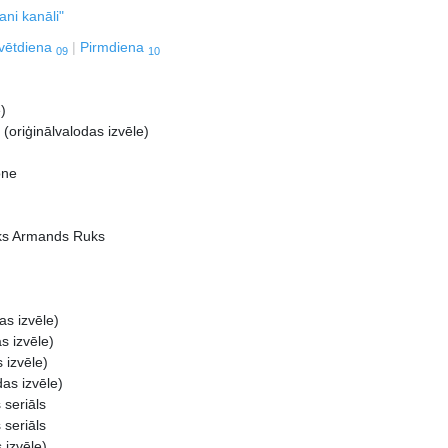
ni kanāli"
vētdiena
Pirmdiena
09
10
)
(oriģinālvalodas izvēle)
one
nieks Armands Ruks
as izvēle)
s izvēle)
 izvēle)
as izvēle)
seriāls
seriāls
 izvēle)